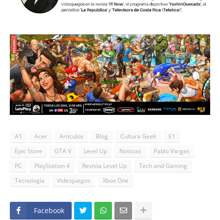
A1
Acer
Artículos
Blog
Cultura Geek
E1
Epic Store
GTA V
Level Up
Noticias
Pablo Vargas
PC
PlayStation 4
Revista Level Up
Tech and Gaming
Tecnología
Videojuegos
Xbox One
Facebook