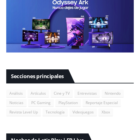
Secciones principales
Análisis
Artículos
Cine y TV
Entrevistas
Nintendo
Noticias
PC Gaming
PlayStation
Reportaje Especial
Revista Level Up
Tecnología
Videojuegos
Xbox