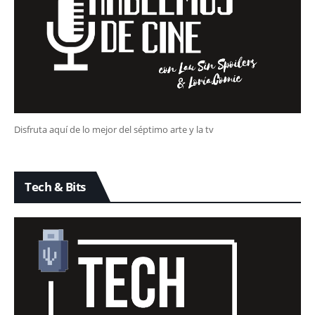
Disfruta aquí de lo mejor del séptimo arte y la tv
Tech & Bits