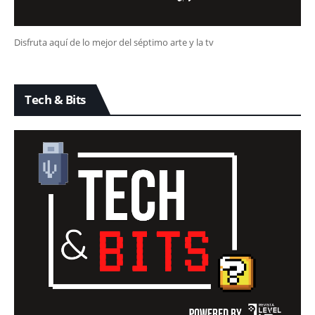
Disfruta aquí de lo mejor del séptimo arte y la tv
Tech & Bits