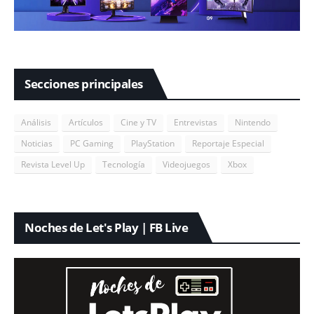
Secciones principales
Análisis
Artículos
Cine y TV
Entrevistas
Nintendo
Noticias
PC Gaming
PlayStation
Reportaje Especial
Revista Level Up
Tecnología
Videojuegos
Xbox
Noches de Let's Play | FB Live