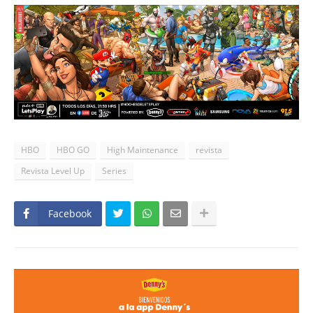
HBO
HBO GO
High Maintenance
revista
Revista Level Up
Series
Facebook