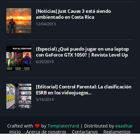
[Noticias] Just Cause 3 está siendo
ambientado en Costa Rica
12/04/2013
(Especial) ¿Qué puedo jugar en una laptop
con GeForce GTX 1050? | Revista Level Up
6/20/2019
[Editorial] Control Parental: La clasificación
ESRB en los videojuegos...
5/16/2014
Crafted with
by
TemplatesYard
| Distributed by
eaadhar
Inicio
Acerca de nosotros
Contactanos
Reglamentos
Política contra el acoso