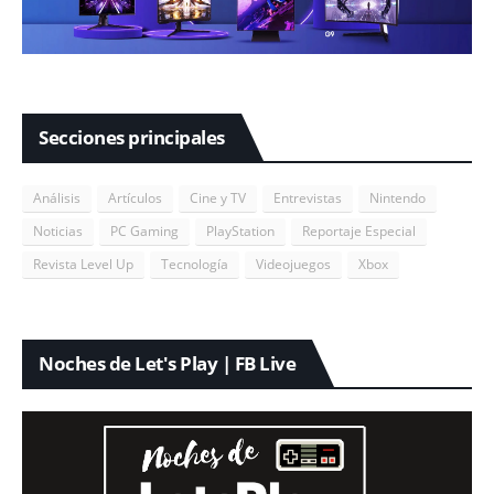
Secciones principales
Análisis
Artículos
Cine y TV
Entrevistas
Nintendo
Noticias
PC Gaming
PlayStation
Reportaje Especial
Revista Level Up
Tecnología
Videojuegos
Xbox
Noches de Let's Play | FB Live