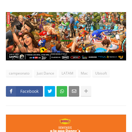
campeonato
Just Dance
LATAM
Mac
Ubisoft
Facebook