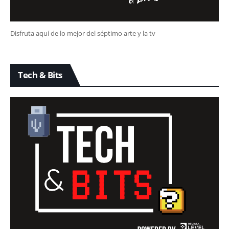
Disfruta aquí de lo mejor del séptimo arte y la tv
Tech & Bits