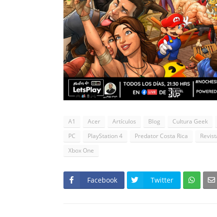
A1
Acer
Artículos
Blog
Cultura Geek
PC
PlayStation 4
Predator Costa Rica
Revist
Xbox One
Facebook
Twitter