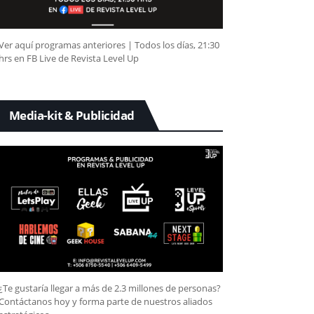
Ver aquí programas anteriores | Todos los días, 21:30
hrs en FB Live de Revista Level Up
Media-kit & Publicidad
¿Te gustaría llegar a más de 2.3 millones de personas?
Contáctanos hoy y forma parte de nuestros aliados