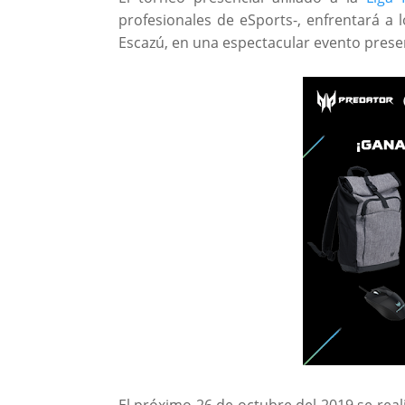
profesionales de eSports-, enfrentará a 
Escazú, en una espectacular evento presen
El próximo 26 de octubre del 2019 se real