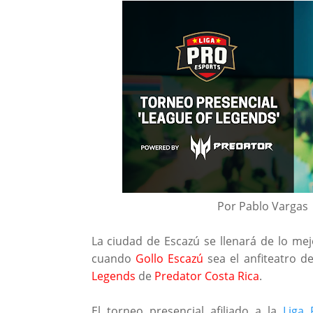
Por Pablo Vargas
La ciudad de Escazú se llenará de lo mej
cuando
Gollo Escazú
sea el anfiteatro d
Legends
de
Predator Costa Rica
.
El torneo presencial afiliado a la
Liga 