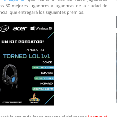
los 30 mejores jugadores y jugadoras de la ciudad de
cial que entregará los siguientes premios.
izará la segunda fecha presencial del torneo
League of