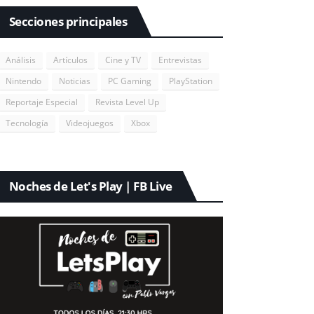
Secciones principales
Análisis
Artículos
Cine y TV
Entrevistas
Nintendo
Noticias
PC Gaming
PlayStation
Reportaje Especial
Revista Level Up
Tecnología
Videojuegos
Xbox
Noches de Let's Play | FB Live