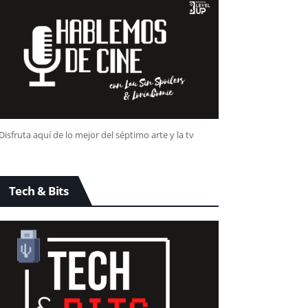
Disfruta aquí de lo mejor del séptimo arte y la tv
Tech & Bits