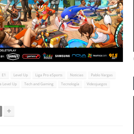
E1
Level Up
Liga Pro eSports
Noticias
Pablo Vargas
a Level Up
Tech and Gaming
Tecnología
Videojuegos