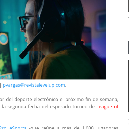
 |
pvargas@revistalevelup.com
.
or del deporte electrónico el próximo fin de semana,
e la segunda fecha del esperado torneo de
League of
Pro eSports
-que reúne a más de 1.000 jugadores