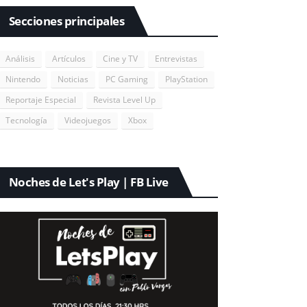
Secciones principales
Análisis
Artículos
Cine y TV
Entrevistas
Nintendo
Noticias
PC Gaming
PlayStation
Reportaje Especial
Revista Level Up
Tecnología
Videojuegos
Xbox
Noches de Let's Play | FB Live