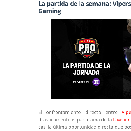
La partida de la semana: Viper
Gaming
El enfrentamiento directo entre
Vip
drásticamente el panorama de la
División
casi la última oportunidad directa que p