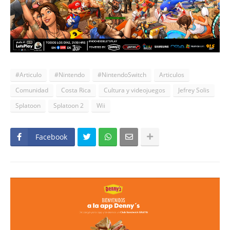
#Articulo
#Nintendo
#NintendoSwitch
Articulos
Comunidad
Costa Rica
Cultura y videojuegos
Jefrey Solis
Splatoon
Splatoon 2
Wii
Facebook