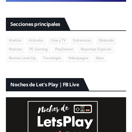
Secciones principales
Análisis
Artículos
Cine y TV
Entrevistas
Nintendo
Noticias
PC Gaming
PlayStation
Reportaje Especial
Revista Level Up
Tecnología
Videojuegos
Xbox
Noches de Let's Play | FB Live