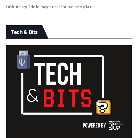
Disfruta aquí de lo mejor del séptimo arte y la tv
Tech & Bits