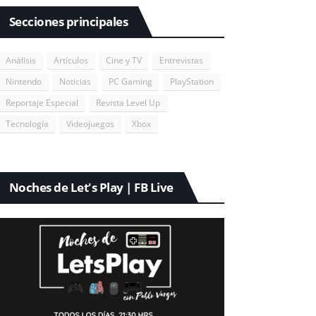
Secciones principales
Análisis
Artículos
Cine y TV
Entrevistas
Nintendo
Noticias
PC Gaming
PlayStation
Reportaje Especial
Revista Level Up
Tecnología
Videojuegos
Xbox
Noches de Let's Play | FB Live