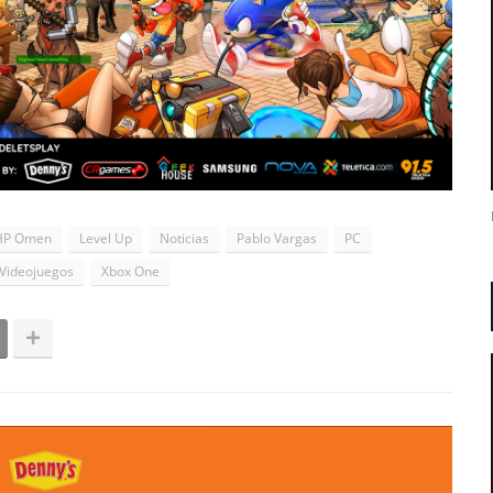
HP Omen
Level Up
Noticias
Pablo Vargas
PC
Videojuegos
Xbox One