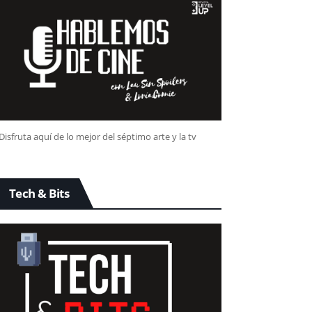
Disfruta aquí de lo mejor del séptimo arte y la tv
Tech & Bits