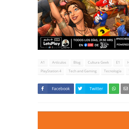
A1
Artículos
Blog
Cultura Geek
E1
PlayStation 4
Tech and Gaming
Tecnología
Facebook
Twitter