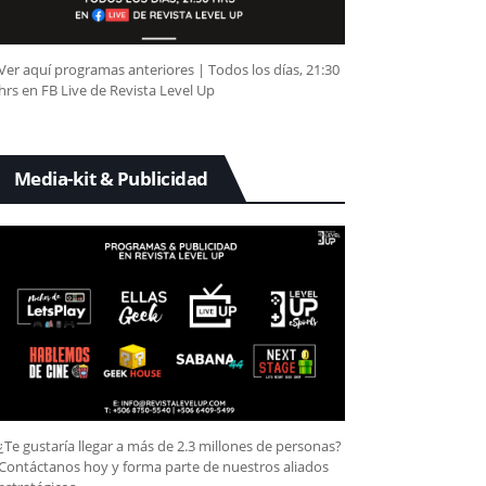
Ver aquí programas anteriores | Todos los días, 21:30
hrs en FB Live de Revista Level Up
Media-kit & Publicidad
¿Te gustaría llegar a más de 2.3 millones de personas?
Contáctanos hoy y forma parte de nuestros aliados