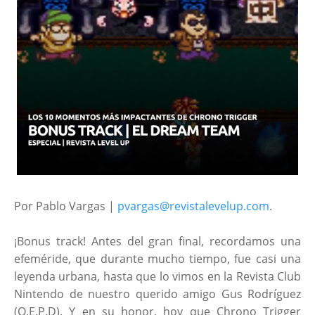
Por Pablo Vargas |
pvargas@revistalevelup.com
.
¡Bonus track! Antes del gran final, recordamos una
efeméride, que durante mucho tiempo, fue casi una
leyenda urbana, hasta que lo vimos en la Revista Club
Nintendo de nuestro querido amigo Gus Rodríguez
(Q.E.P.D). Y en su honor, hoy que Chrono Trigger