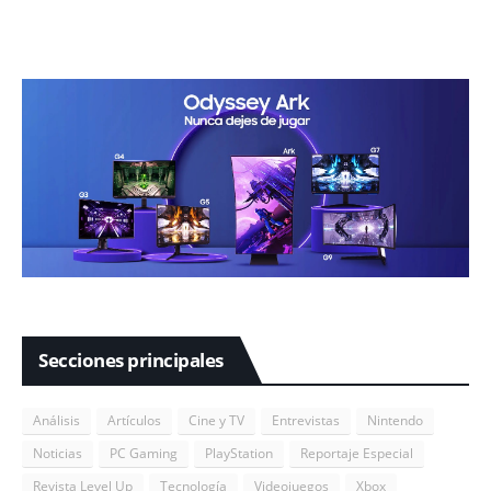
Secciones principales
Análisis
Artículos
Cine y TV
Entrevistas
Nintendo
Noticias
PC Gaming
PlayStation
Reportaje Especial
Revista Level Up
Tecnología
Videojuegos
Xbox