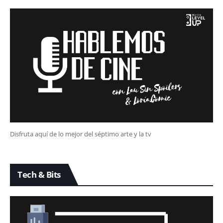
Disfruta aquí de lo mejor del séptimo arte y la tv
Tech & Bits