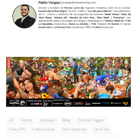
A1
Anime
Artículos
Blog
Chrono Trigger
Cine y TV
Cultura Geek
Dato Level Up
Level Up