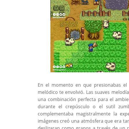
En el momento en que presionabas el b
melódico te envolvió. Las suaves melodí
una combinación perfecta para el ambient
durante el crepúsculo o el sutil zum
complementaba magistralmente la exper
imágenes creó una atmósfera que era tan
deslizaran como granos a través de un re