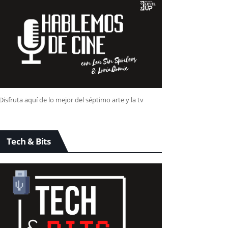
Disfruta aquí de lo mejor del séptimo arte y la tv
Tech & Bits