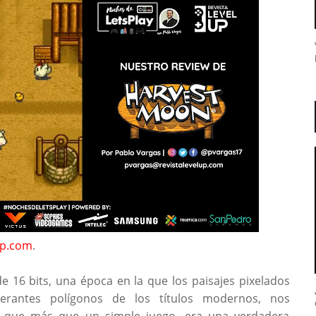
up.com
.
de 16 bits, una época en la que los paisajes pixelados
erantes polígonos de los títulos modernos, nos
 que más que un simple juego, era una verdadera