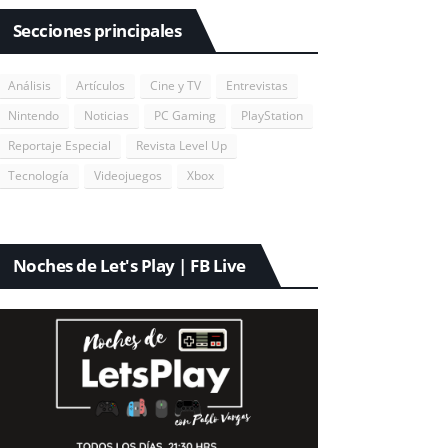
Secciones principales
Análisis
Artículos
Cine y TV
Entrevistas
Nintendo
Noticias
PC Gaming
PlayStation
Reportaje Especial
Revista Level Up
Tecnología
Videojuegos
Xbox
Noches de Let's Play | FB Live