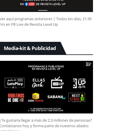
Ver aquí programas anteriores | Todos los días, 21:30
hrs en FB Live de Revista Level Up
Media-kit & Publicidad
¿Te gustaría llegar a más de 2.3 millones de personas?
Contáctanos hoy y forma parte de nuestros aliados