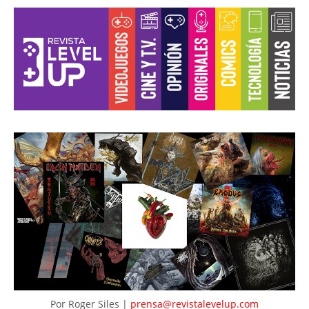
Por
Roger Siles
|
prensa@revistalevelup.com