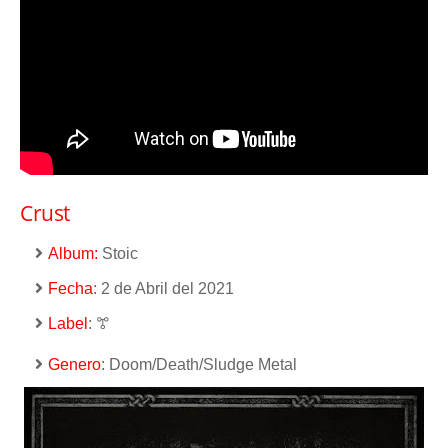
Crust
Album:
Stoic
Fecha
: 2 de Abril del 2021
Label
: ꔅ
Genero
:
Doom/Death/Sludge Metal