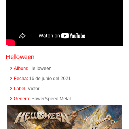
Helloween
Album:
Helloween
Fecha
: 16 de junio del 2021
Label
: Victor
Genero
: Power/speed Metal