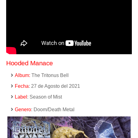
Hooded Manace
Album:
The Tritonus Bell
Fecha
: 27 de Agosto del 2021
Label
: Season of Mist
Genero
:
Doom/Death Metal