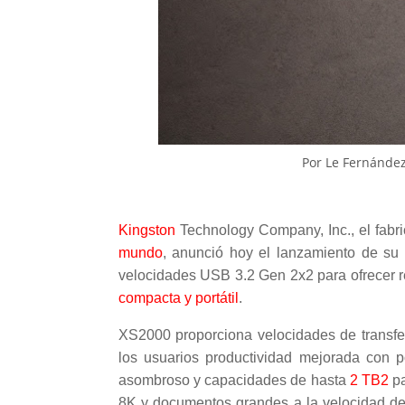
Por Le Fernández
Kingston
Technology Company, Inc., el fab
mundo
, anunció hoy el lanzamiento de su
velocidades USB 3.2 Gen 2x2 para ofrecer 
compacta y portátil
.
XS2000 proporciona velocidades de transf
los usuarios productividad mejorada con 
asombroso y capacidades de hasta
2 TB2
pa
8K y documentos grandes a la velocidad de