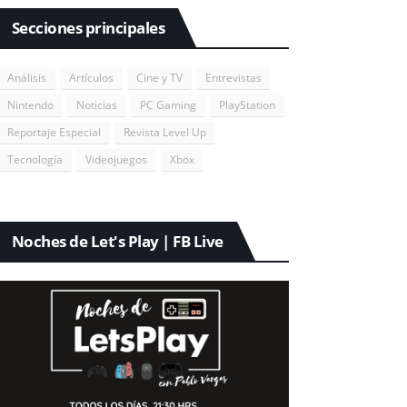
Secciones principales
Análisis
Artículos
Cine y TV
Entrevistas
Nintendo
Noticias
PC Gaming
PlayStation
Reportaje Especial
Revista Level Up
Tecnología
Videojuegos
Xbox
Noches de Let's Play | FB Live