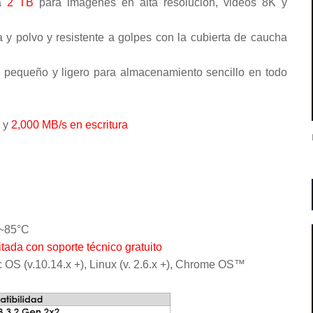
ta
2 TB
para imágenes en alta resolución, videos 8K y
y polvo y resistente a golpes con la cubierta de caucha
rma pequeño y ligero para almacenamiento sencillo en todo
a y
2,000 MB/s en escritura
C~85°C
itada con soporte técnico gratuito
 OS (v.10.14.x +), Linux (v. 2.6.x +), Chrome OS™