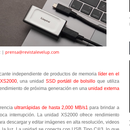
 |
prensa@revistalevelup.com
ricante independiente de productos de memoria
líder en el
XS2000
, una unidad
SSD portátil de bolsillo
que utiliza
rendimiento de próxima generación en una
unidad externa
erencia
ultrarrápidas de hasta 2,000 MB/s1
para brindar a
poca interrupción. La unidad XS2000 ofrece rendimiento
ra descargar y editar imágenes en alta resolución, videos
 la luz. La unidad se conecta con USB Tipo C®3, lo que