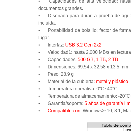
•
Capacidades de alta velocidad: has
documentos grandes.
•
Diseñada para durar: a prueba de agua 
incluida.
•
Portabilidad de bolsillo: factor de fo
lugar.
•
Interfaz:
USB 3.2 Gen 2x2
•
Velocidad1: hasta 2,000 MB/s en lectur
•
Capacidades:
500 GB, 1 TB, 2 TB
•
Dimensiones: 69.54 x 32.58 x 13.5 mm
•
Peso: 28.9 g
•
Material de la cubierta:
metal y plástico
•
Temperatura operativa: 0°C~40°C
•
Temperatura de almacenamiento: -20°
•
Garantía/soporte:
5 años de garantía lim
•
Compatible con
: Windows® 10, 8.1, Mac