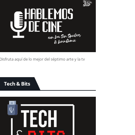
Disfruta aquí de lo mejor del séptimo arte y la tv
Tech & Bits