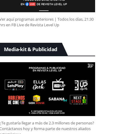
Ver aquí programas anteriores | Todos los días, 21:30
hrs en FB Live de Revista Level Up
Media-kit & Publicidad
¿Te gustaría llegar a más de 2.3 millones de personas?
Contáctanos hoy y forma parte de nuestros aliados