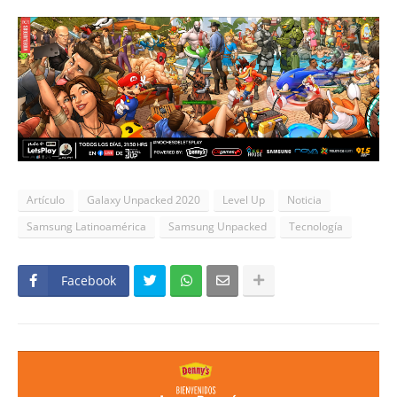
Artículo
Galaxy Unpacked 2020
Level Up
Noticia
Samsung Latinoamérica
Samsung Unpacked
Tecnología
Facebook