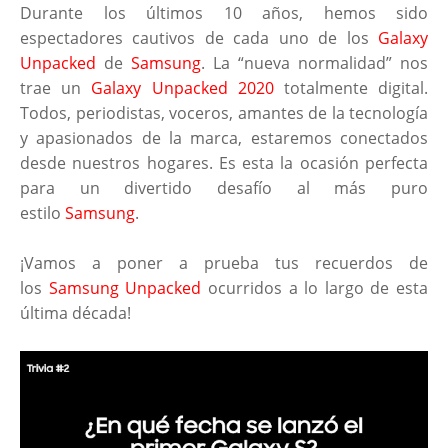
Durante los últimos 10 años, hemos sido
espectadores cautivos de cada uno de los
Galaxy
Unpacked
de
Samsung
. La “nueva normalidad” nos
trae un
Galaxy Unpacked 2020
totalmente digital.
Todos, periodistas, voceros, amantes de la tecnología
y apasionados de la marca, estaremos conectados
desde nuestros hogares. Es esta la ocasión perfecta
para un divertido desafío al más puro
estilo
Samsung
.
¡Vamos a poner a prueba tus recuerdos de
los
Samsung Unpacked
ocurridos a lo largo de esta
última década!