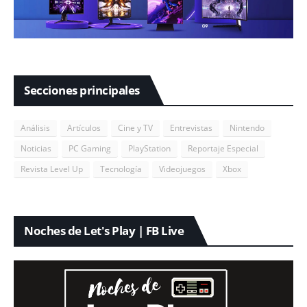
Secciones principales
Análisis
Artículos
Cine y TV
Entrevistas
Nintendo
Noticias
PC Gaming
PlayStation
Reportaje Especial
Revista Level Up
Tecnología
Videojuegos
Xbox
Noches de Let's Play | FB Live