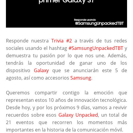
Responde nuestra
Trivia #2
a través de tus redes
sociales usando el hashtag
#SamsungUnpackedTBT
y
demuestra tu pasión por lo que nos une. Además,
tendrás la oportunidad de ganar uno de los
dispositivo
Galaxy
que se anunciarán este 5 de
agosto, así como accesorios
Samsung
.
Queremos compartir contigo la emoción que
representan estos 10 años de innovación tecnológica.
Desde hoy, y por los próximos 9 días, vamos a revivir
recuerdos sobre esos
Galaxy Unpacked
, un total de
21 eventos que recorren los momentos más
importantes en la historia de la comunicación móvil.