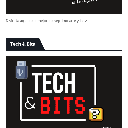
Disfruta aquí de lo mejor del séptimo arte y la tv
Tech & Bits