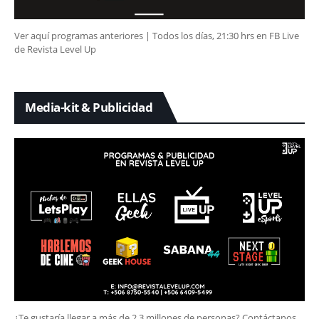
Ver aquí programas anteriores | Todos los días, 21:30 hrs en FB Live
de Revista Level Up
Media-kit & Publicidad
¿Te gustaría llegar a más de 2.3 millones de personas? Contáctanos