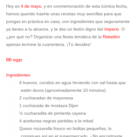
Hoy es
4 de mayo
, y en conmemoración de esta icónica fecha,
hemos querido traerte unas recetas muy sencillas para que
pongas en práctica en casa, con ingredientes que seguramente
ya tienes a tu alcance, y te des un festín digno del
Imperio
. O
¿por qué no? Organizar una fiesta temática de la
Rebelión
apenas termine la cuarentena. ¡Tú decides!
BB eggs
Ingredientes
6 huevos, cocidos en agua hirviendo con sal hasta que
·
estén duros (aproximadamente 10 minutos)
2 cucharadas de mayonesa
·
1 cucharada de mostaza Dijon
·
½ cucharadita de pimienta cayena
·
4 aceitunas negras partidas a la mitad
·
Queso mozarella fresco en bolitas pequeñas, lo
·
consigues así en el supermercado. ¿No encontraste