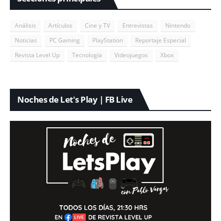
Análisis
Artículos
Cine y TV
Entrevistas
Nintendo
Noticias
PC Gaming
PlayStation
Reportaje Especial
Revista Level Up
Tecnología
Videojuegos
Xbox
Noches de Let's Play | FB Live