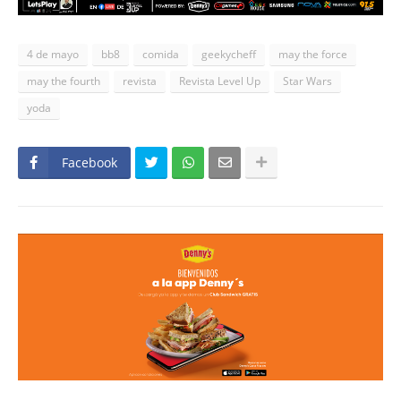
4 de mayo
bb8
comida
geekycheff
may the force
may the fourth
revista
Revista Level Up
Star Wars
yoda
Facebook