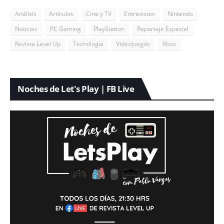
Análisis
Artículos
Cine y TV
Entrevistas
Nintendo
Noticias
PC Gaming
PlayStation
Reportaje Especial
Revista Level Up
Tecnología
Videojuegos
Xbox
Noches de Let's Play | FB Live