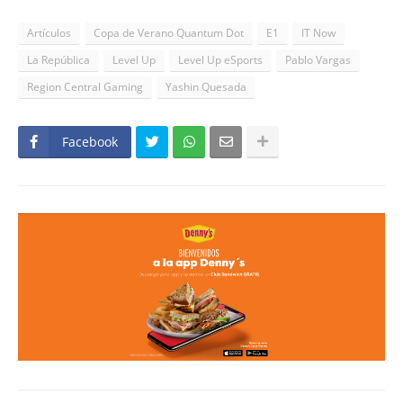
Artículos
Copa de Verano Quantum Dot
E1
IT Now
La República
Level Up
Level Up eSports
Pablo Vargas
Region Central Gaming
Yashin Quesada
Facebook