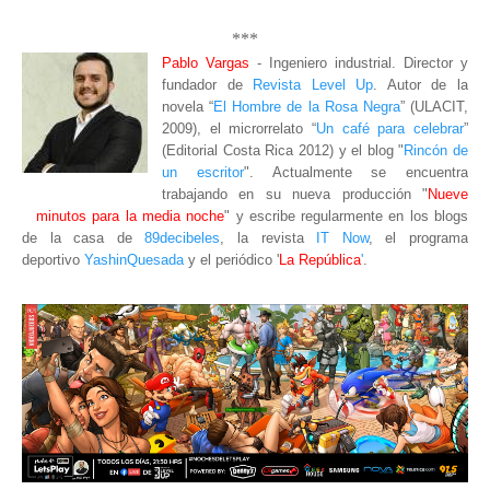
***
Pablo Vargas
- Ingeniero industrial. Director y
fundador de
Revista Level Up
. Autor de la
novela “
El Hombre de la Rosa Negra
” (ULACIT,
2009), el microrrelato “
Un café para celebrar
”
(Editorial Costa Rica 2012) y el blog "
Rincón de
un escritor
"
. Actualmente se encuentra
trabajando en su nueva producción "
Nueve
minutos para la media noche
" y escribe regularmente en los blogs
de la casa de
89decibeles
, la revista
IT Now
, el programa
deportivo
YashinQuesada
y el periódico '
La República
'
.