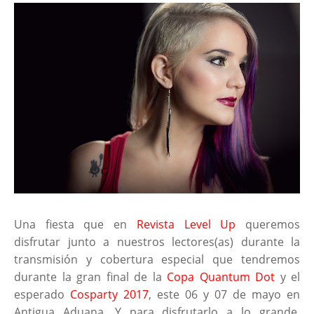
Una fiesta que en
Revista Level Up
queremos
disfrutar junto a nuestros lectores(as) durante la
transmisión y cobertura especial que tendremos
durante la gran final de la
Copa Quantum Dot
y el
esperado
Cosparty 2017
, este 06 y 07 de mayo en
Antigua Aduana. Y para disfrutarlo a lo grande,