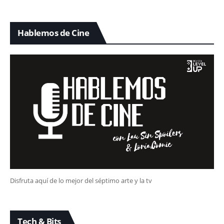
Hablemos de Cine
Disfruta aquí de lo mejor del séptimo arte y la tv
Tech & Bits