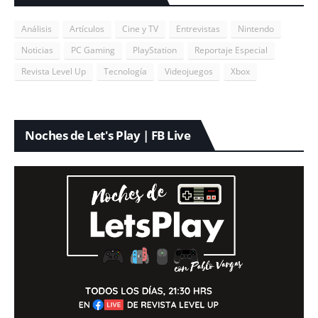
Análisis
Artículos
Cine y TV
Entrevistas
Nintendo
Noticias
PC Gaming
PlayStation
Reportaje Especial
Revista Level Up
Tecnología
Videojuegos
Xbox
Noches de Let's Play | FB Live