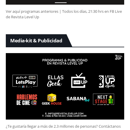
Ver aquí programas anteriores | Todos los días, 21:30 hrs en FB Live
de Revista Level Up
Media-kit & Publicidad
¿Te gustaría llegar a más de 2.3 millones de personas? Contáctanos