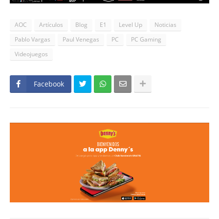
AOC
Artículos
Blog
E1
Level Up
Noticias
Pablo Vargas
Paul Venegas
PC
PC Gaming
Videojuegos
Facebook