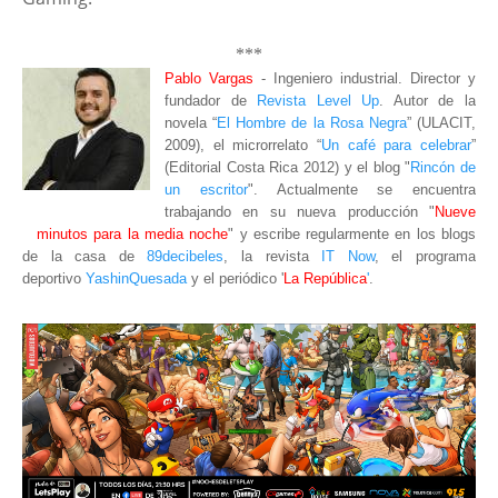
***
Pablo Vargas
- Ingeniero industrial. Director y
fundador de
Revista Level Up
. Autor de la
novela “
El Hombre de la Rosa Negra
” (ULACIT,
2009), el microrrelato “
Un café para celebrar
”
(Editorial Costa Rica 2012) y el blog "
Rincón de
un escritor
"
. Actualmente se encuentra
trabajando en su nueva producción "
Nueve
minutos para la media noche
" y escribe regularmente en los blogs
de la casa de
89decibeles
, la revista
IT Now
, el programa
deportivo
YashinQuesada
y el periódico '
La República
'
.