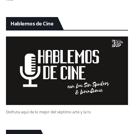
Hablemos de Cine
Disfruta aquí de lo mejor del séptimo arte y la tv