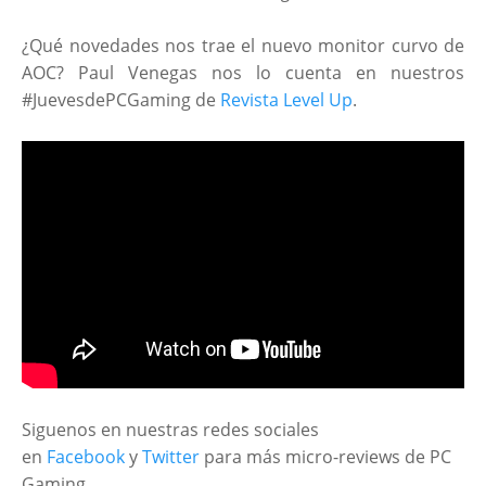
¿Qué novedades nos trae el nuevo monitor curvo de
AOC? Paul Venegas nos lo cuenta en nuestros
#JuevesdePCGaming de
Revista Level Up
.
Siguenos en nuestras
redes sociales
en
Facebook
y
Twitter
para más micro-reviews de PC
Gaming.