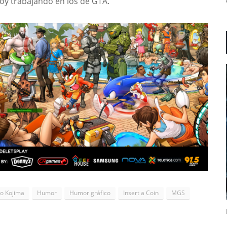
toy trabajando en los de GTA.
o Kojima
Humor
Humor gráfico
Insert a Coin
MGS