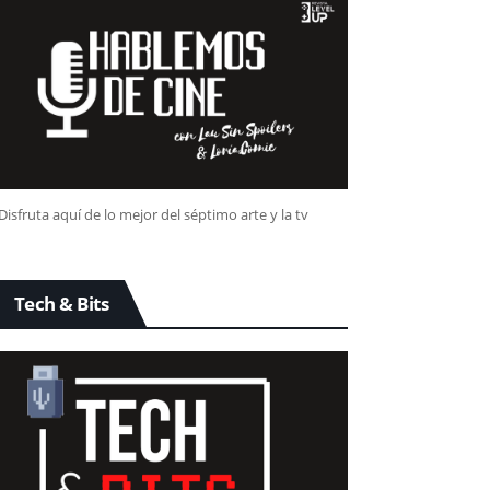
Disfruta aquí de lo mejor del séptimo arte y la tv
Tech & Bits