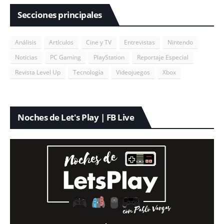
Secciones principales
Análisis
Artículos
Cine y TV
Entrevistas
Nintendo
Noticias
PC Gaming
PlayStation
Reportaje Especial
Revista Level Up
Tecnología
Videojuegos
Xbox
Noches de Let's Play | FB Live