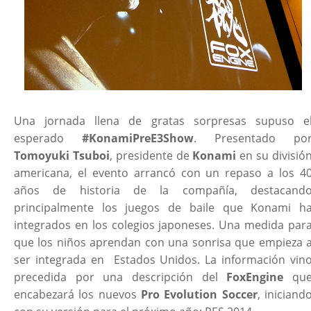
Una jornada llena de gratas sorpresas supuso e
esperado
#KonamiPreE3Show
. Presentado po
Tomoyuki Tsuboi
, presidente de
Konami
en su divisió
americana, el evento arrancó con un repaso a los 4
años de historia de la compañía, destacand
principalmente los juegos de baile que Konami h
integrados en los colegios japoneses. Una medida par
que los niños aprendan con una sonrisa que empieza 
ser integrada en Estados Unidos. La información vin
precedida por una descripción del
FoxEngine
qu
encabezará los nuevos
Pro Evolution Soccer
, iniciand