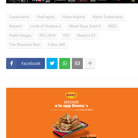
Castlevania
FoxEngine
Hideo Kojima
Kiefer Sutherland
Konami
Lords of Shadow 2
Metal Gear Solid V
MGS
Pablo Vargas
PES 2014
PS3
Road to E3
The Phantom Pain
X Box 360
Facebook