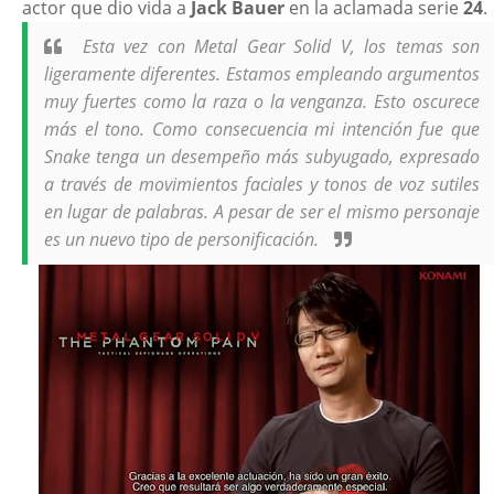
actor que dio vida a
Jack Bauer
en la aclamada serie
24
.
Esta vez con Metal Gear Solid V, los temas son
ligeramente diferentes. Estamos empleando argumentos
muy fuertes como la raza o la venganza. Esto oscurece
más el tono. Como consecuencia mi intención fue que
Snake tenga un desempeño más subyugado, expresado
a través de movimientos faciales y tonos de voz sutiles
en lugar de palabras. A pesar de ser el mismo personaje
es un nuevo tipo de personificación.