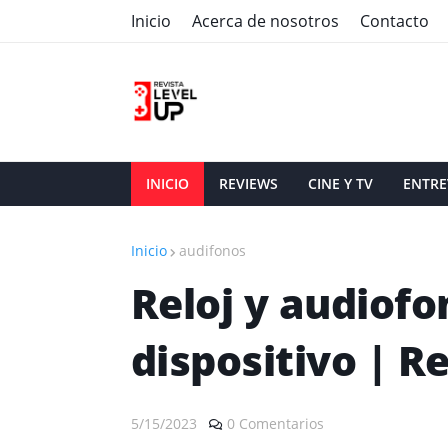
Inicio
Acerca de nosotros
Contacto
INICIO
REVIEWS
CINE Y TV
ENTRE
Inicio
audifonos
Reloj y audiofo
dispositivo | R
5/15/2023
0 Comentarios