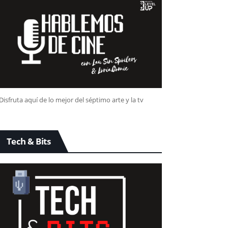
Disfruta aquí de lo mejor del séptimo arte y la tv
Tech & Bits