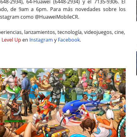
48-2934), 64-Huawei (6448-2934) y el 7135-9306. El
ábado, de 9am a 6pm. Para más novedades sobre los
 Instagram como @HuaweiMobileCR.
eriencias, lanzamientos, tecnología, videojuegos, cine,
 Level Up
en
Instagram
y
Facebook
.