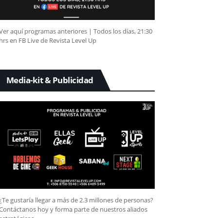
Ver aquí programas anteriores | Todos los días, 21:30
hrs en FB Live de Revista Level Up
Media-kit & Publicidad
¿Te gustaría llegar a más de 2.3 millones de personas?
Contáctanos hoy y forma parte de nuestros aliados