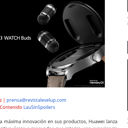
z |
prensa@revistalevelup.com
 Contenido
LauSinSpoilers
a máxima innovación en sus productos, Huawei lanza