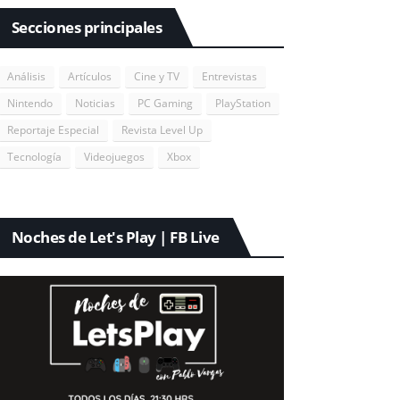
Secciones principales
Análisis
Artículos
Cine y TV
Entrevistas
Nintendo
Noticias
PC Gaming
PlayStation
Reportaje Especial
Revista Level Up
Tecnología
Videojuegos
Xbox
Noches de Let's Play | FB Live