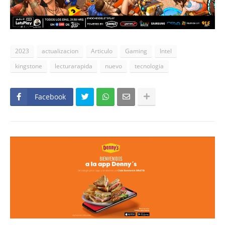
2023
actualizacion
Articulo
Gaming
Intel
kingstone
lecturarapida
nuevo
tecnologia
Facebook