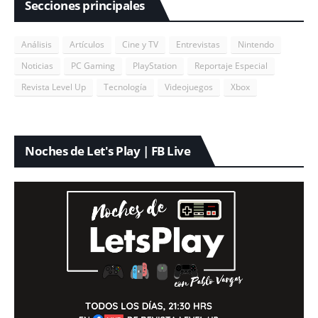
Secciones principales
Análisis
Artículos
Cine y TV
Entrevistas
Nintendo
Noticias
PC Gaming
PlayStation
Reportaje Especial
Revista Level Up
Tecnología
Videojuegos
Xbox
Noches de Let's Play | FB Live