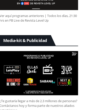
Ver aquí programas anteriores | Todos los días, 21:30
hrs en FB Live de Revista Level Up
Media-kit & Publicidad
¿Te gustaría llegar a más de 2.3 millones de personas?
Contáctanos hoy y forma parte de nuestros aliados