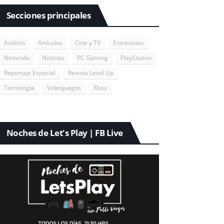
Secciones principales
Análisis
Artículos
Cine y TV
Entrevistas
Nintendo
Noticias
PC Gaming
PlayStation
Reportaje Especial
Revista Level Up
Tecnología
Videojuegos
Xbox
Noches de Let's Play | FB Live