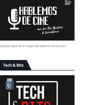
Disfruta aquí de lo mejor del séptimo arte y la tv
Tech & Bits