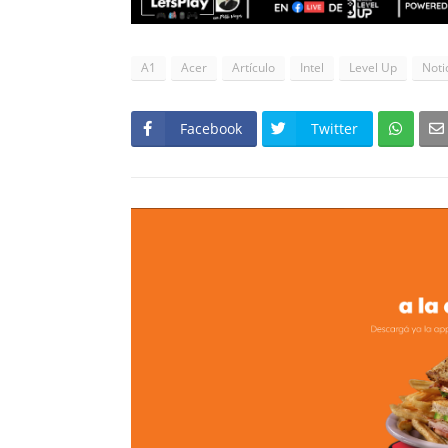
A1
Acer
Artículo
Intel
Level Up
Noti
Facebook
Twitter