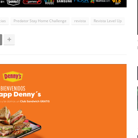
cias
Predator Stay Home Challenge
revista
Revista Level Up