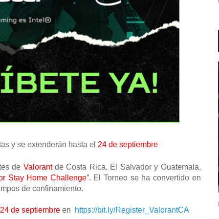
tas y se extenderán hasta el
24 de septiembre
ntes de
Valorant
de Costa Rica, El Salvador y Guatemala,
or Stay Home Challenge
”. El Torneo se ha convertido en
empos de confinamiento.
 24 de septiembre
en
https://bit.ly/Register_ValorantCA