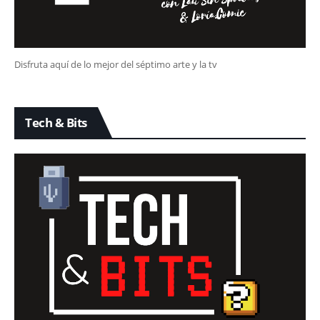
Disfruta aquí de lo mejor del séptimo arte y la tv
Tech & Bits