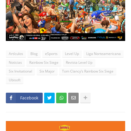
Artículos
Blog
eSports
Level Up
Liga Norteamericana
Noticias
Rainbow Six Siege
Revista Level Up
Six Invitational
Six Major
Tom Clancy’s Rainbow Six Siege
Ubisoft
Facebook