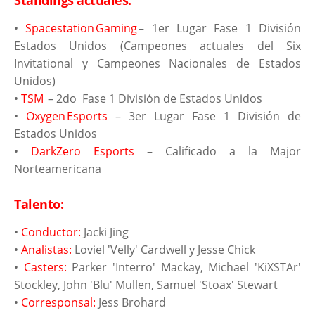
•
Spacestation Gaming
– 1er Lugar Fase 1 División
Estados Unidos (Campeones actuales del Six
Invitational y Campeones Nacionales de Estados
Unidos)
•
TSM
– 2do Fase 1 División de Estados Unidos
•
Oxygen Esports
– 3er Lugar Fase 1 División de
Estados Unidos
•
DarkZero Esports
– Calificado a la Major
Norteamericana
Talento:
•
Conductor:
Jacki Jing
•
Analistas:
Loviel 'Velly' Cardwell y Jesse Chick
•
Casters:
Parker 'Interro' Mackay, Michael 'KiXSTAr'
Stockley, John 'Blu' Mullen, Samuel 'Stoax' Stewart
•
Corresponsal:
Jess Brohard