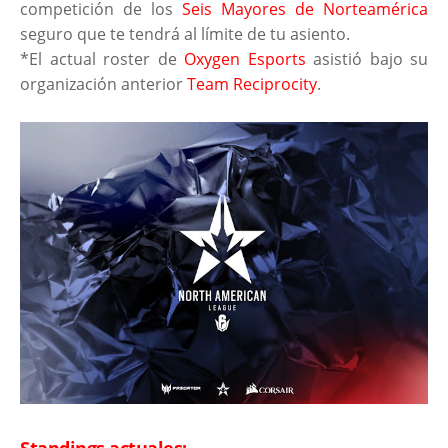
competición de los
Seis Mayores de Norteamérica
seguro que te tendrá al límite de tu asiento.
*El actual roster de
Oxygen Esports
asistió bajo su
organización anterior
Team Reciprocity
.
Standings actuales: