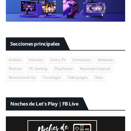
Secciones principales
Análisis
Artículos
Cine y TV
Entrevistas
Nintendo
Noticias
PC Gaming
PlayStation
Reportaje Especial
Revista Level Up
Tecnología
Videojuegos
Xbox
Noches de Let's Play | FB Live