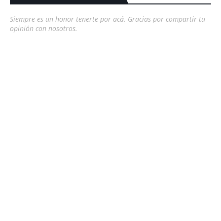
Siempre es un honor tenerte por acá. Gracias por compartir tu
opinión con nosotros.