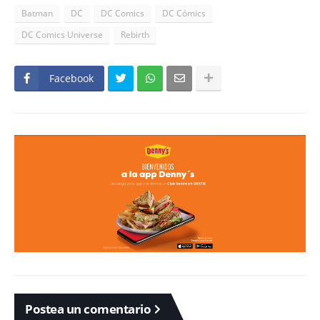
Batman
DC
DC Comics
DC Cómics
DC Comics Universe
Rebirth
Facebook
Postea un comentario