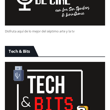
Disfruta aquí de lo mejor del séptimo arte y la tv
Tech & Bits