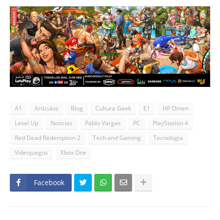
A1
Artículos
Blog
Cultura Geek
E1
HP Omen
Level Up
Noticias
Pablo Vargas
PC
PlayStation 4
Red Dead Redemption 2
Tech and Gaming
Tecnología
Videojuegos
Xbox One
Facebook