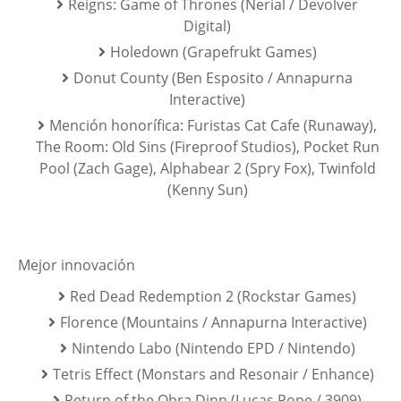
Reigns: Game of Thrones (Nerial / Devolver
Digital)
Holedown (Grapefrukt Games)
Donut County (Ben Esposito / Annapurna
Interactive)
Mención honorífica: Furistas Cat Cafe (Runaway),
The Room: Old Sins (Fireproof Studios), Pocket Run
Pool (Zach Gage), Alphabear 2 (Spry Fox), Twinfold
(Kenny Sun)
Mejor innovación
Red Dead Redemption 2 (Rockstar Games)
Florence (Mountains / Annapurna Interactive)
Nintendo Labo (Nintendo EPD / Nintendo)
Tetris Effect (Monstars and Resonair / Enhance)
Return of the Obra Dinn (Lucas Pope / 3909)