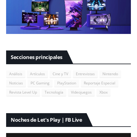
Secciones principales
Análisis
Artículos
Cine y TV
Entrevistas
Nintendo
Noticias
PC Gaming
PlayStation
Reportaje Especial
Revista Level Up
Tecnología
Videojuegos
Xbox
Noches de Let's Play | FB Live