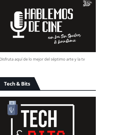
Disfruta aquí de lo mejor del séptimo arte y la tv
Tech & Bits