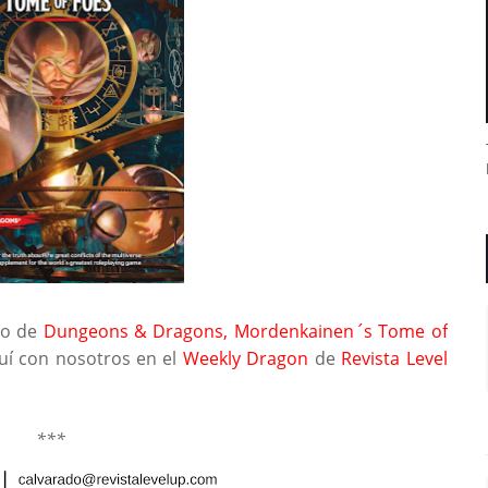
so de
Dungeons & Dragon
s, Mordenkainen
´
s Tome of
uí con nosotros en el
Weekly Dragon
de
Revista Level
***