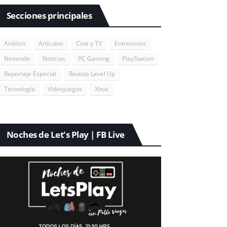
Secciones principales
Análisis
Artículos
Cine y TV
Entrevistas
Nintendo
Noticias
PC Gaming
PlayStation
Reportaje Especial
Revista Level Up
Tecnología
Videojuegos
Xbox
Noches de Let's Play | FB Live