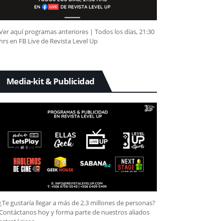
Ver aquí programas anteriores | Todos los días, 21:30
hrs en FB Live de Revista Level Up
Media-kit & Publicidad
¿Te gustaría llegar a más de 2.3 millones de personas?
Contáctanos hoy y forma parte de nuestros aliados