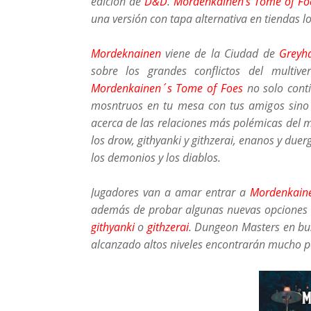
edición de
D&D
.
Mordenkainen's Tome of Fo
una versión con tapa alternativa en tiendas l
Mordeknainen
viene de la Ciudad de
Greyh
sobre los grandes conflictos del multive
Mordenkainen´s Tome of Foes
no solo conti
mosntruos en tu mesa con tus amigos sino 
acerca de las relaciones más polémicas del mu
los drow, githyanki y githzerai, enanos y due
los demonios y los diablos.
Jugadores van a amar entrar a
Mordenkain
además de probar algunas nuevas opciones
githyanki
o
githzerai
. Dungeon Masters en bus
alcanzado altos niveles encontrarán mucho p