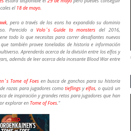
es
estará disponible el
29 de mayo
pero puedes conseguir
ocales el
18 de mayo.
awk
, pero a través de los eons ha expandido su dominio
rso. Parecido a
Volo´s Guide to monsters
del 2016,
ene todo lo que necesitas para correr desafiantes nuevos
que también provee toneladas de historia e información
ltiverso. Aprenderás acerca de la división entre los elfos y
rgars, además de leer acerca dela incesante Blood War entre
en´s Tome of Foes
en busca de ganchos para su historia
 de razas para jugadores como
tieflings
y
elfos
, o quizá un
ca de inspiración y grandes retos para jugadores que han
or explorar en
Tome of Foes
.
''