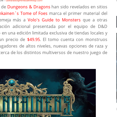
ow /
c
alvarado@revistalevelup.com
 de
Dungeons & Dragons
han sido revelados en sitios
kainen´s Tome of Foes
marca el primer material del
asemeja más a
Vol
o
's
Guide to Monsters
que a otras
ación adicional presentada por el equipo de D&D
en una edición limitada exclusiva de tiendas locales y
un precio de
$49.95
. El tomo cuenta con monstruos
gadores de altos niveles, nuevas opciones de raza y
cerca de los distintos multiversos de nuestro juego de