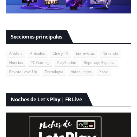
Secciones principales
Análisis
Artículos
Cine y TV
Entrevistas
Nintendo
Noticias
PC Gaming
PlayStation
Reportaje Especial
Revista Level Up
Tecnología
Videojuegos
Xbox
Noches de Let's Play | FB Live