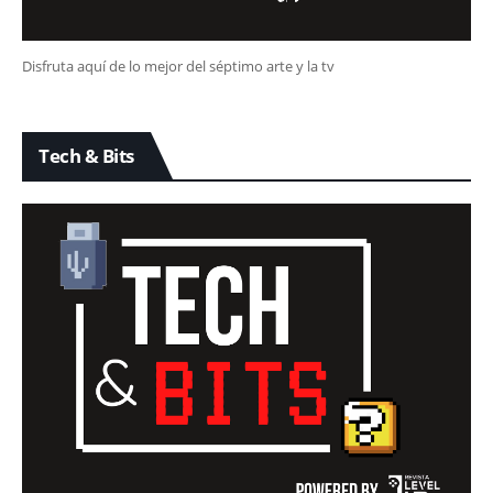
Disfruta aquí de lo mejor del séptimo arte y la tv
Tech & Bits