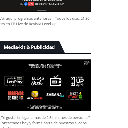
Ver aquí programas anteriores | Todos los días, 21:30
hrs en FB Live de Revista Level Up
Media-kit & Publicidad
¿Te gustaría llegar a más de 2.3 millones de personas?
Contáctanos hoy y forma parte de nuestros aliados