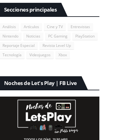
Secciones principales
Análisis
Artículos
Cine y TV
Entrevistas
Nintendo
Noticias
PC Gaming
PlayStation
Reportaje Especial
Revista Level Up
Tecnología
Videojuegos
Xbox
Noches de Let's Play | FB Live