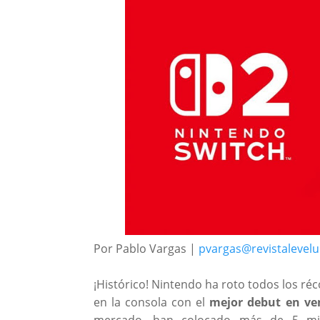
Por Pablo Vargas |
pvargas@revistalevel
¡Histórico! Nintendo ha roto todos los ré
en la consola con el
mejor debut en ven
mercado, han colocado más de 5 mil