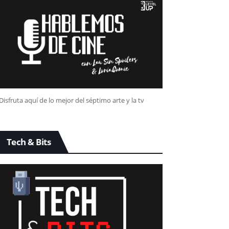
Disfruta aquí de lo mejor del séptimo arte y la tv
Tech & Bits