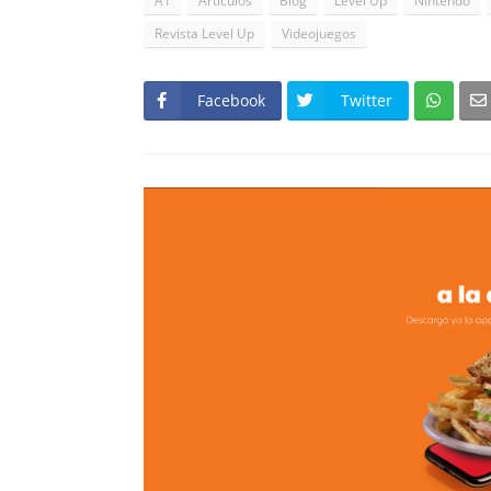
A1
Artículos
Blog
Level Up
Nintendo
Revista Level Up
Videojuegos
Facebook
Twitter