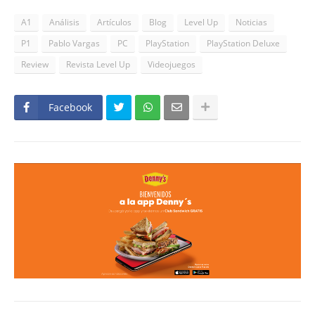
A1
Análisis
Artículos
Blog
Level Up
Noticias
P1
Pablo Vargas
PC
PlayStation
PlayStation Deluxe
Review
Revista Level Up
Videojuegos
Facebook