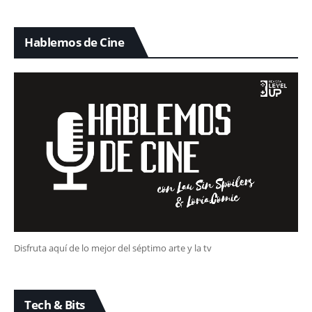
Hablemos de Cine
Disfruta aquí de lo mejor del séptimo arte y la tv
Tech & Bits