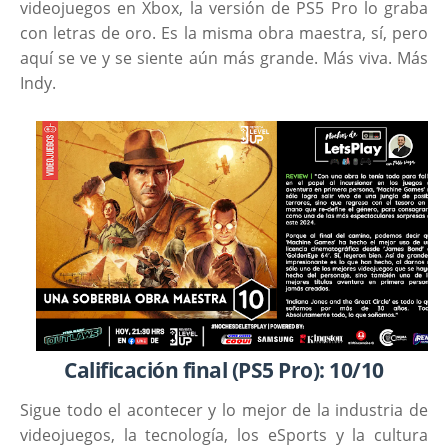
videojuegos en Xbox, la versión de PS5 Pro lo graba
con letras de oro. Es la misma obra maestra, sí, pero
aquí se ve y se siente aún más grande. Más viva. Más
Indy.
Calificación final (PS5 Pro): 10/10
Sigue todo el acontecer y lo mejor de la industria de
videojuegos, la tecnología, los eSports y la cultura