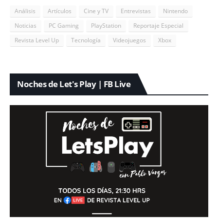
Análisis
Artículos
Cine y TV
Entrevistas
Nintendo
Noticias
PC Gaming
PlayStation
Reportaje Especial
Revista Level Up
Tecnología
Videojuegos
Xbox
Noches de Let's Play | FB Live