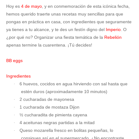
Hoy es
4 de mayo
, y en conmemoración de esta icónica fecha,
hemos querido traerte unas recetas muy sencillas para que
pongas en práctica en casa, con ingredientes que seguramente
ya tienes a tu alcance, y te des un festín digno del
Imperio
. O
¿por qué no? Organizar una fiesta temática de la
Rebelión
apenas termine la cuarentena. ¡Tú decides!
BB eggs
Ingredientes
6 huevos, cocidos en agua hirviendo con sal hasta que
·
estén duros (aproximadamente 10 minutos)
2 cucharadas de mayonesa
·
1 cucharada de mostaza Dijon
·
½ cucharadita de pimienta cayena
·
4 aceitunas negras partidas a la mitad
·
Queso mozarella fresco en bolitas pequeñas, lo
·
consigues así en el supermercado. ¿No encontraste