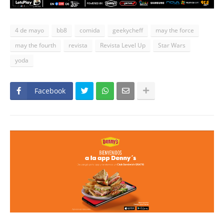
4 de mayo
bb8
comida
geekycheff
may the force
may the fourth
revista
Revista Level Up
Star Wars
yoda
Facebook