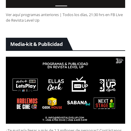
Ver aquí programas anteriores | Todos los días, 21:30 hrs en FB Live
de Revista Level Up
Media-kit & Publicidad
¿Te gustaría llegar a más de 2.3 millones de personas? Contáctanos