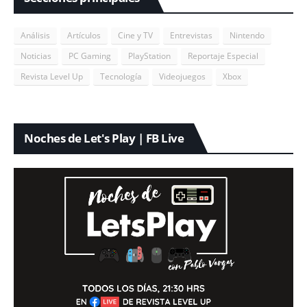
Análisis
Artículos
Cine y TV
Entrevistas
Nintendo
Noticias
PC Gaming
PlayStation
Reportaje Especial
Revista Level Up
Tecnología
Videojuegos
Xbox
Noches de Let's Play | FB Live