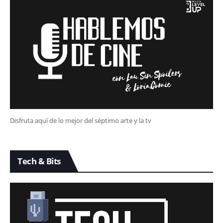
Disfruta aquí de lo mejor del séptimo arte y la tv
Tech & Bits