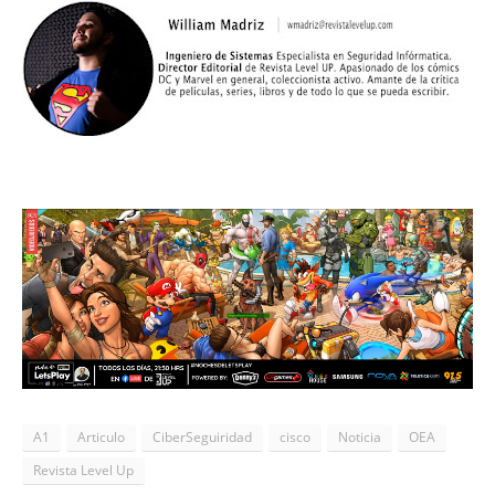
A1
Articulo
CiberSeguiridad
cisco
Noticia
OEA
Revista Level Up