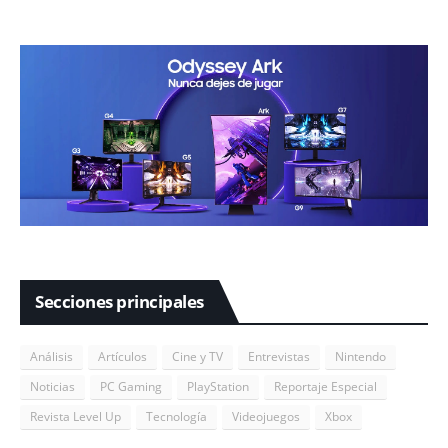
Secciones principales
Análisis
Artículos
Cine y TV
Entrevistas
Nintendo
Noticias
PC Gaming
PlayStation
Reportaje Especial
Revista Level Up
Tecnología
Videojuegos
Xbox