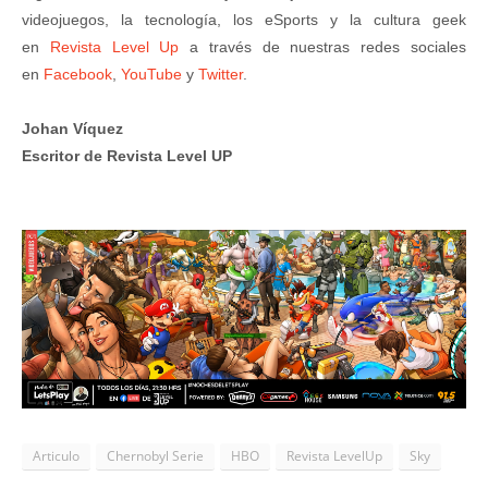
videojuegos, la tecnología, los eSports y la cultura geek
en
Revista Level Up
a través de nuestras redes sociales
en
Facebook
,
YouTube
y
Twitter
.
Johan Víquez
Escritor de Revista Level UP
Articulo
Chernobyl Serie
HBO
Revista LevelUp
Sky