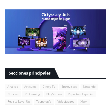
Secciones principales
Análisis
Artículos
Cine y TV
Entrevistas
Nintendo
Noticias
PC Gaming
PlayStation
Reportaje Especial
Revista Level Up
Tecnología
Videojuegos
Xbox