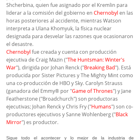
Shcherbina, quien fue asignado por el Kremlin para
liderar a la comisión del gobierno en
Chernobyl
en las
horas posteriores al accidente, mientras Watson
interpreta a Ulana Khomyuk, la física nuclear
designada para desvelar las razones que ocasionaron
el desastre.
Chernobyl
fue creada y cuenta con producción
ejecutiva de Craig Mazin ("
The Huntsman: Winter's
War
"), dirigida por Johan Renck ("
Breaking Bad
"). Está
producida por Sister Pictures y The Mighty Mint como
una co-producción de HBO y Sky. Carolyn Strauss
(ganadora del Emmy® por "
Game of Thrones
") y Jane
Featherstone ("Broadchurch") son productoras
ejecutivas; Johan Renck y Chris Fry ("
Humans
") son co-
productores ejecutivos y Sanne Wohlenberg ("
Black
Mirror
") es productor.
Sigue todo el acontecer y lo mejor de la industria de