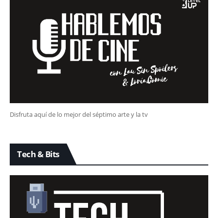
Disfruta aquí de lo mejor del séptimo arte y la tv
Tech & Bits