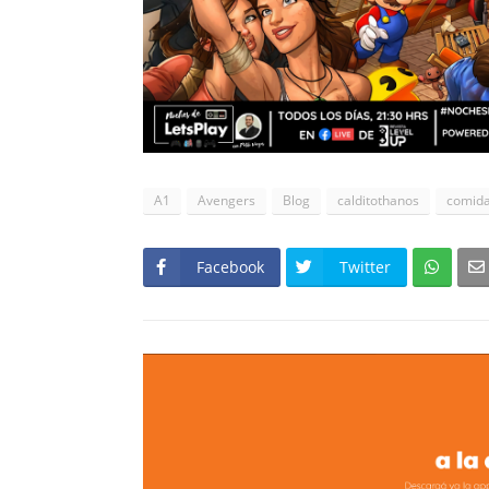
A1
Avengers
Blog
calditothanos
comid
Facebook
Twitter