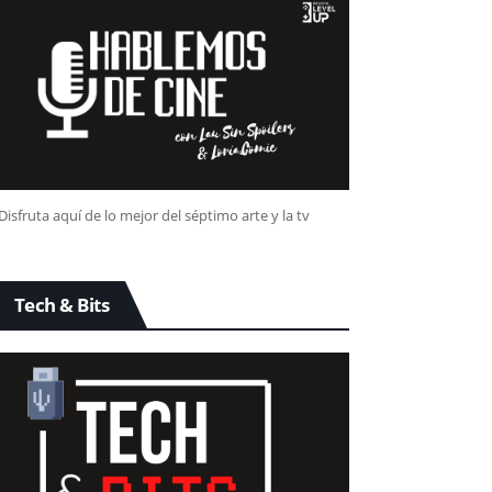
Disfruta aquí de lo mejor del séptimo arte y la tv
Tech & Bits