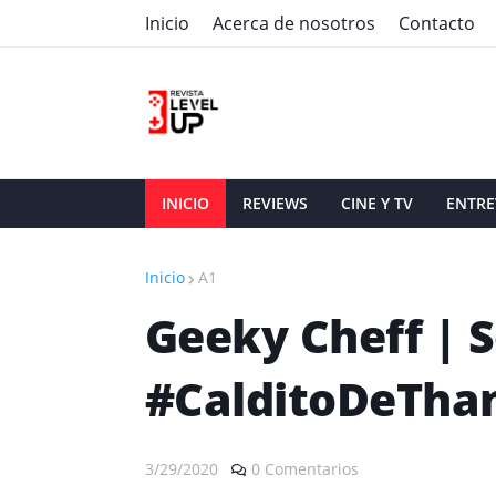
Inicio
Acerca de nosotros
Contacto
INICIO
REVIEWS
CINE Y TV
ENTRE
Inicio
A1
Geeky Cheff | S
#CalditoDeTha
3/29/2020
0 Comentarios