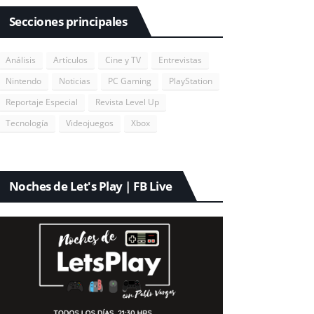
Secciones principales
Análisis
Artículos
Cine y TV
Entrevistas
Nintendo
Noticias
PC Gaming
PlayStation
Reportaje Especial
Revista Level Up
Tecnología
Videojuegos
Xbox
Noches de Let's Play | FB Live