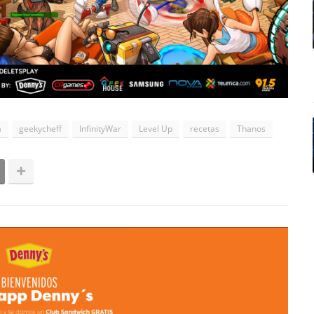
a
geekycheff
InfinityWar
Level Up
recetas
Thanos