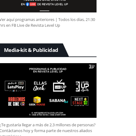
Ver aquí programas anteriores | Todos los días, 21:30
hrs en FB Live de Revista Level Up
Media-kit & Publicidad
¿Te gustaría llegar a más de 2.3 millones de personas?
Contáctanos hoy y forma parte de nuestros aliados