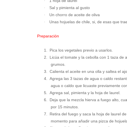
1 hoja de laurel
·
Sal y pimienta al gusto
·
Un chorro de aceite de oliva
·
Unas hojuelas de chile, si, de esas que trae
·
Preparación
1.
Pica los vegetales previo a usarlos.
2.
Licúa el tomate y la cebolla con 1 taza de
grumos.
3.
Calienta el aceite en una olla y saltea el a
4.
Agrega las 3 tazas de agua o caldo restant
agua o caldo que licuaste previamente con 
5.
Agrega sal, pimienta y la hoja de laurel.
6.
Deja que la mezcla hierva a fuego alto, cua
por 15 minutos.
7.
Retira del fuego y saca la hoja de laurel de 
momento para añadir una pizca de hojuela