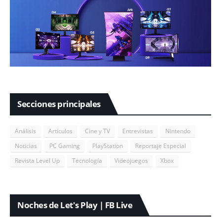
Secciones principales
Análisis
Artículos
Cine y TV
Entrevistas
Nintendo
Noticias
PC Gaming
PlayStation
Reportaje Especial
Revista Level Up
Tecnología
Videojuegos
Xbox
Noches de Let's Play | FB Live