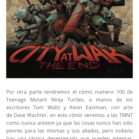
Por otra parte tendremos el cómic numero 100 de
Teenage Mutant Ninja Turtles, a manos de los
escritores Tom Waltz y Kevin Eastman, con arte
de Dave Wachter, en este cómic veremos a las TMNT
como nunca antesm ya que las cosas nunca han sido
peores para las mismas y sus aliados, pero todavía
hay una táctica desesperada que pueden intentar,