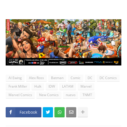
Al Ewing
Alex Ross
Batman
Comic
DC
DC Comics
Frank Miller
Hulk
IDW
LATAM
Marvel
Marvel Comics
New Comics
nuevo
TNMT
Facebook