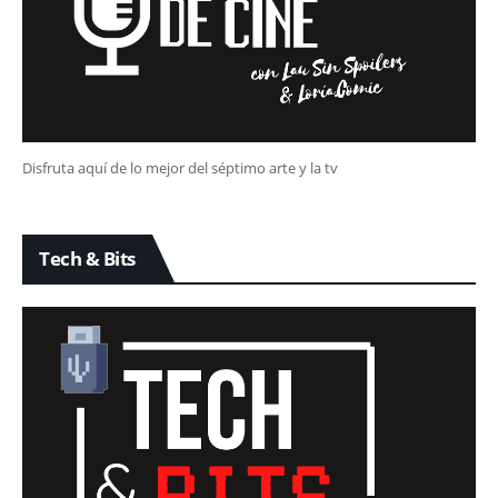
Disfruta aquí de lo mejor del séptimo arte y la tv
Tech & Bits