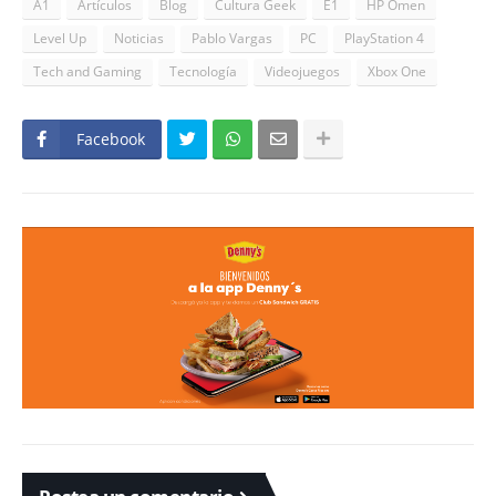
A1
Artículos
Blog
Cultura Geek
E1
HP Omen
Level Up
Noticias
Pablo Vargas
PC
PlayStation 4
Tech and Gaming
Tecnología
Videojuegos
Xbox One
Facebook