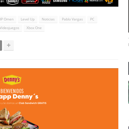
HP Omen
Level Up
Noticias
Pablo Vargas
PC
Videojuegos
Xbox One