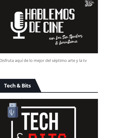
Disfruta aquí de lo mejor del séptimo arte y la tv
Tech & Bits