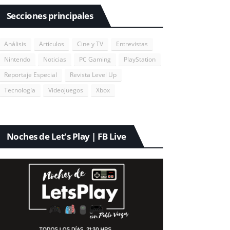
Secciones principales
Análisis
Artículos
Cine y TV
Entrevistas
Nintendo
Noticias
PC Gaming
PlayStation
Reportaje Especial
Revista Level Up
Tecnología
Videojuegos
Xbox
Noches de Let's Play | FB Live