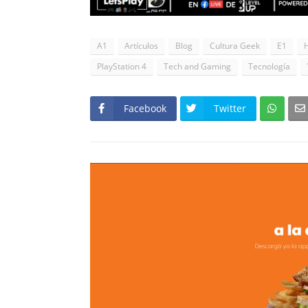
A1
Artículos
Blog
Cultura Geek
E1
PlayStation 4
Tech and Gaming
Tecnología
Facebook
Twitter