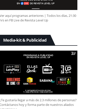
Ver aquí programas anteriores | Todos los días, 21:30
hrs en FB Live de Revista Level Up
Media-kit & Publicidad
¿Te gustaría llegar a más de 2.3 millones de personas?
Contáctanos hoy y forma parte de nuestros aliados