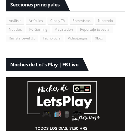
Secciones principales
Análisis
Artículos
Cine y TV
Entrevistas
Nintendo
Noticias
PC Gaming
PlayStation
Reportaje Especial
Revista Level Up
Tecnología
Videojuegos
Xbox
Noches de Let's Play | FB Live