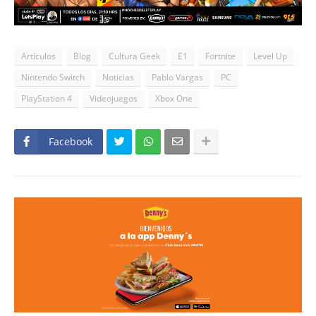
Artículos
Blog
Cultura Geek
E1
Fortnite
Level Up
Nintendo Switch
Noticias
Pablo Vargas
PC
PlayStation 4
Videojuegos
Xbox One
Facebook