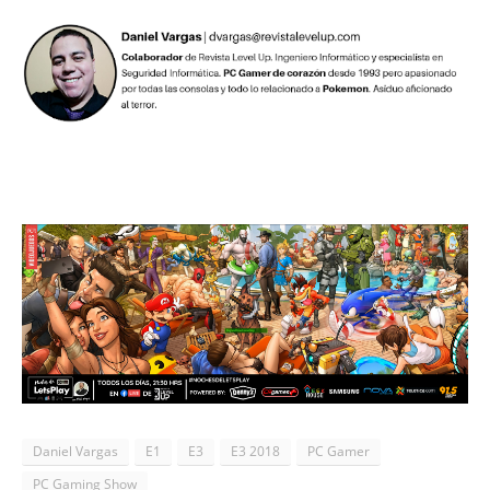
Daniel Vargas
E1
E3
E3 2018
PC Gamer
PC Gaming Show