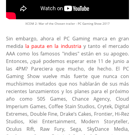
XCOM 2: War of the Chosen trailer - PC Gaming Show 2017
Sin embargo, ahora el PC Gaming marca en gran
medida
la pauta en la industria
y tanto el mercado
AAA como los famosos "indies" están en su apogeo.
Entonces, ¿qué podemos esperar este 11 de junio a
las 4PM? Pareciera que mucho, de hecho. El PC
Gaming Show vuelve más fuerte que nunca con
muchísimos invitados que nos hablarán de sus más
recientes lanzamientos y los planes para el próximo
año como 505 Games, Chance Agency, Cloud
Imperium Games, Coffee Stain Studios, Crytek, Digital
Extremes, Double Fine, Drake’s Cakes, Frontier, Hi-Rez
Studios, Klei Entertainment, Modern Storyteller,
Oculus Rift, Raw Fury, Sega, SkyDance Media,