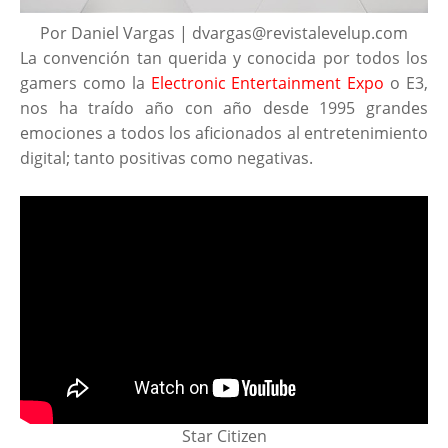
Por Daniel Vargas | dvargas@revistalevelup.com
La convención tan querida y conocida por todos los
gamers como la
Electronic Entertainment Expo
o E3,
nos ha traído año con año desde 1995 grandes
emociones a todos los aficionados al entretenimiento
digital; tanto positivas como negativas.
Star Citizen