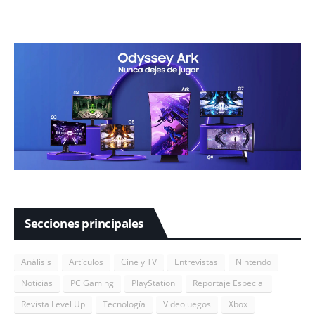
Secciones principales
Análisis
Artículos
Cine y TV
Entrevistas
Nintendo
Noticias
PC Gaming
PlayStation
Reportaje Especial
Revista Level Up
Tecnología
Videojuegos
Xbox