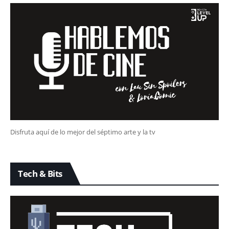
Disfruta aquí de lo mejor del séptimo arte y la tv
Tech & Bits