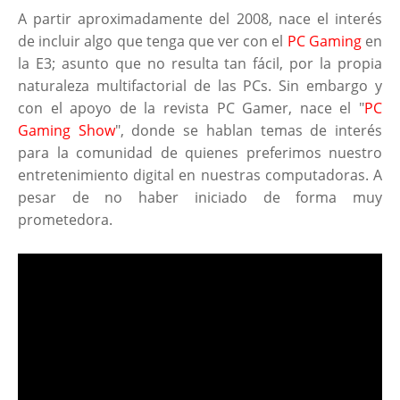
A partir aproximadamente del 2008, nace el interés
de incluir algo que tenga que ver con el
PC Gaming
en
la E3; asunto que no resulta tan fácil, por la propia
naturaleza multifactorial de las PCs. Sin embargo y
con el apoyo de la revista PC Gamer, nace el "
PC
Gaming Show
", donde se hablan temas de interés
para la comunidad de quienes preferimos nuestro
entretenimiento digital en nuestras computadoras. A
pesar de no haber iniciado de forma muy
prometedora.