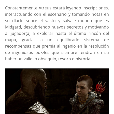
Constantemente Atreus estará leyendo inscripciones,
interactuando con el escenario y tomando notas en
su diario sobre el vasto y salvaje mundo que es
Midgard, descubriendo nuevos secretos y motivando
al jugador(a) a explorar hasta el último rincón del
mapa, gracias a un equilibrado sistema de
recompensas que premia al ingenio en la resolución
de ingeniosos puzzles que siempre tendrán en su
haber un valioso obsequio, tesoro o historia.