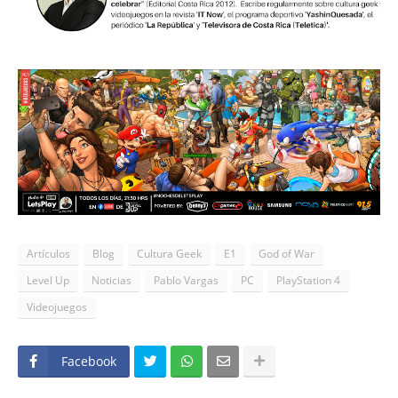
Artículos
Blog
Cultura Geek
E1
God of War
Level Up
Noticias
Pablo Vargas
PC
PlayStation 4
Videojuegos
Facebook