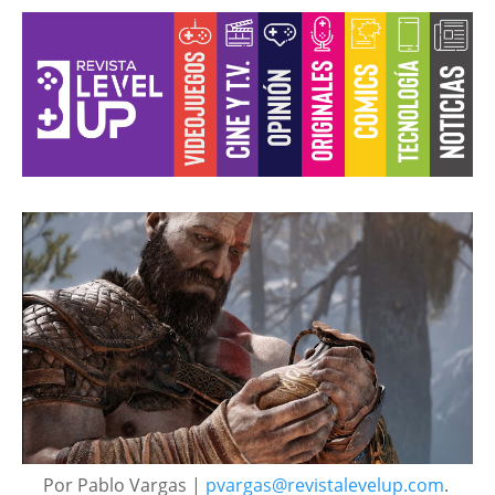
Por Pablo Vargas |
pvargas@revistalevelup.com
.