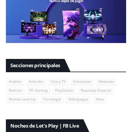
Secciones principales
Análisis
Artículos
Cine y TV
Entrevistas
Nintendo
Noticias
PC Gaming
PlayStation
Reportaje Especial
Revista Level Up
Tecnología
Videojuegos
Xbox
Noches de Let's Play | FB Live