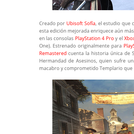
Creado por
Ubisoft Sofía
, el estudio que d
esta edición mejorada enriquece aún más e
en las consolas
PlayStation 4 Pro
y el
Xbo
One). Estrenado originalmente para
Play
Remastered
cuenta la historia única de 
Hermandad de Asesinos, quien sufre un
macabro y comprometido Templario que c