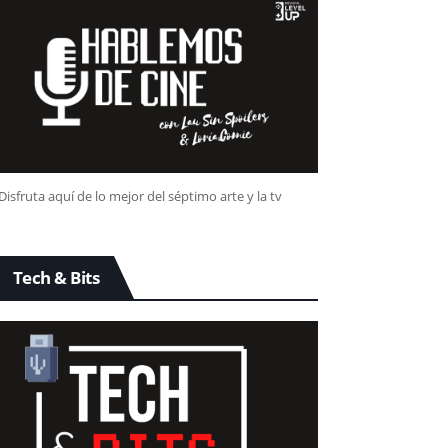
Disfruta aquí de lo mejor del séptimo arte y la tv
Tech & Bits