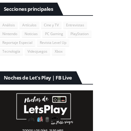
Secciones principales
Análisis
Artículos
Cine y TV
Entrevistas
Nintendo
Noticias
PC Gaming
PlayStation
Reportaje Especial
Revista Level Up
Tecnología
Videojuegos
Xbox
Noches de Let's Play | FB Live