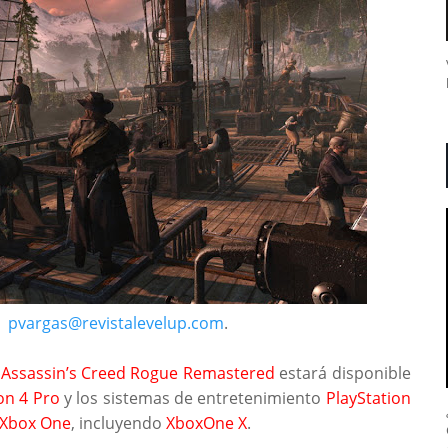
|
pvargas@revistalevelup.com
.
e
Assassin’s Creed Rogue Remastered
estará disponible
on 4 Pro
y los sistemas de entretenimiento
PlayStation
Xbox One
, incluyendo
XboxOne X
.