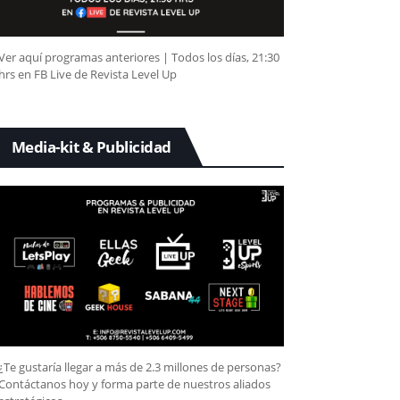
Ver aquí programas anteriores | Todos los días, 21:30
hrs en FB Live de Revista Level Up
Media-kit & Publicidad
¿Te gustaría llegar a más de 2.3 millones de personas?
Contáctanos hoy y forma parte de nuestros aliados