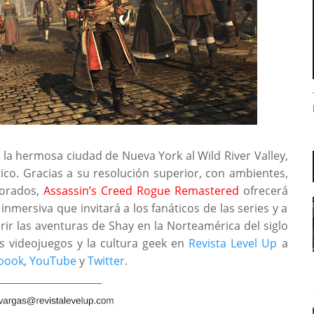
e la hermosa ciudad de Nueva York al Wild River Valley,
tico. Gracias a su resolución superior, con ambientes,
jorados,
Assassin’s Creed Rogue Remastered
ofrecerá
nmersiva que invitará a los fanáticos de las series y a
ir las aventuras de Shay en la Norteamérica del siglo
los videojuegos y la cultura geek en
Revista Level Up
a
book
,
YouTube
y
Twitter
.
_____________________