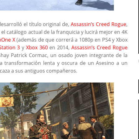
esarrolló el título original de,
Assassin’s Creed Rogue
,
l catálogo actual de la franquicia y lucirá mejor en 4K
xOne X
(además de que correrá a 1080p en PS4 y Xbox
Station 3
y
Xbox 360
en 2014,
Assassin’s Creed Rogue
Shay Patrick Cormac, un osado joven integrante de la
a transformación lenta y oscura de un Asesino a un
aza a sus antiguos compañeros.