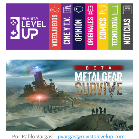
Por Pablo Vargas |
pvargas@revistalevelup.com
.