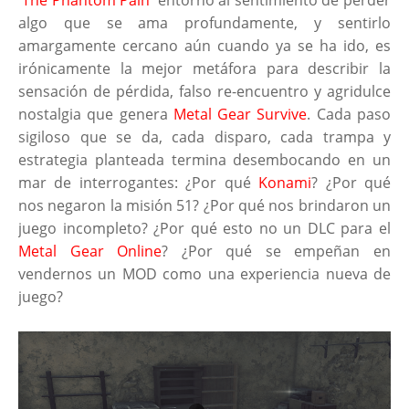
'
The Phantom Pain
' entorno al sentimiento de perder
algo que se ama profundamente, y sentirlo
amargamente cercano aún cuando ya se ha ido, es
irónicamente la mejor metáfora para describir la
sensación de pérdida, falso re-encuentro y agridulce
nostalgia que genera
Metal Gear Survive
. Cada paso
sigiloso que se da, cada disparo, cada trampa y
estrategia planteada termina desembocando en un
mar de interrogantes: ¿Por qué
Konami
? ¿Por qué
nos negaron la misión 51? ¿Por qué nos brindaron un
juego incompleto? ¿Por qué esto no un DLC para el
Metal Gear Online
? ¿Por qué se empeñan en
vendernos un MOD como una experiencia nueva de
juego?