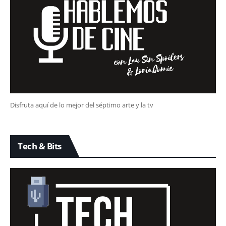
Disfruta aquí de lo mejor del séptimo arte y la tv
Tech & Bits