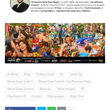
Análisis
Blog
Cultura Geek
E1
Level Up
Metal Gear Solid V
Metal Gear Solid V: The Phantom Pain
Metal Gear Survive
Noticias
Pablo Vargas
PC
PlayStation 4
rtículos
Videojuegos
Xbox One