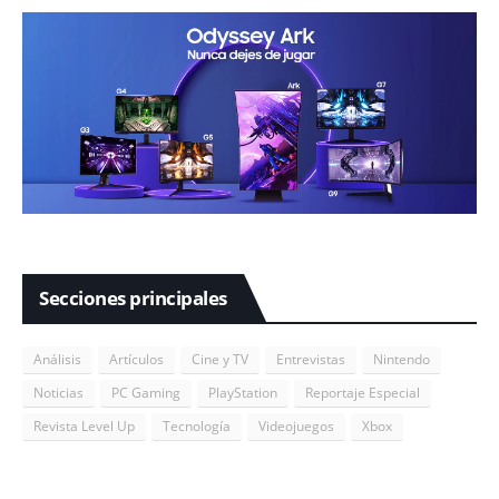
Secciones principales
Análisis
Artículos
Cine y TV
Entrevistas
Nintendo
Noticias
PC Gaming
PlayStation
Reportaje Especial
Revista Level Up
Tecnología
Videojuegos
Xbox