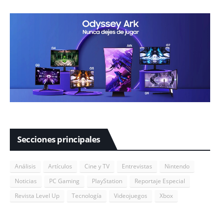
Secciones principales
Análisis
Artículos
Cine y TV
Entrevistas
Nintendo
Noticias
PC Gaming
PlayStation
Reportaje Especial
Revista Level Up
Tecnología
Videojuegos
Xbox