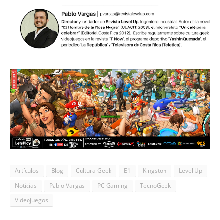
____________________________
Artículos
Blog
Cultura Geek
E1
Kingston
Level Up
Noticias
Pablo Vargas
PC Gaming
TecnoGeek
Videojuegos