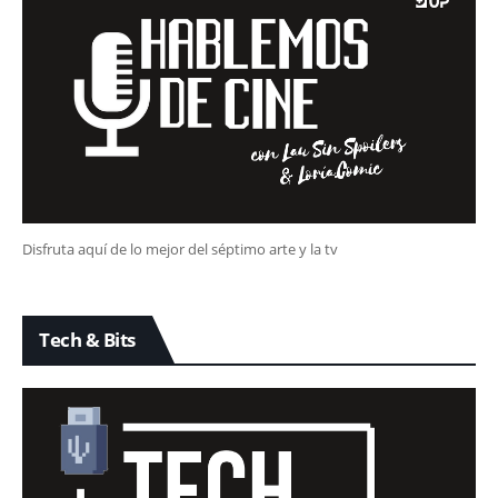
Disfruta aquí de lo mejor del séptimo arte y la tv
Tech & Bits