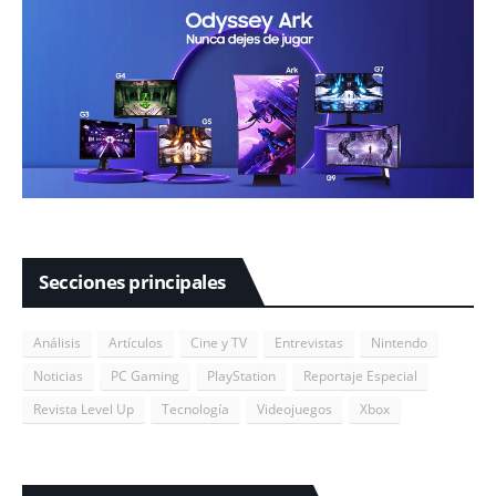
Secciones principales
Análisis
Artículos
Cine y TV
Entrevistas
Nintendo
Noticias
PC Gaming
PlayStation
Reportaje Especial
Revista Level Up
Tecnología
Videojuegos
Xbox