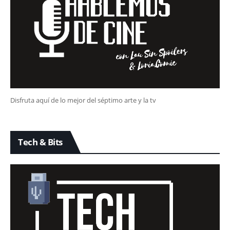
Disfruta aquí de lo mejor del séptimo arte y la tv
Tech & Bits