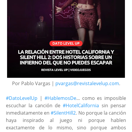
Por Pablo Vargas |
pvargas@revistalevelup.com
.
#DatoLevelUp
|
#HablemosDe
... como es imposible
escuchar la canción de
#HotelCalifornia
sin pensar
inmediatamente en
#SilentHill2
. No porque la canción
haya inspirado al juego ni porque hablen
exactamente de lo mismo, sino porque ambos