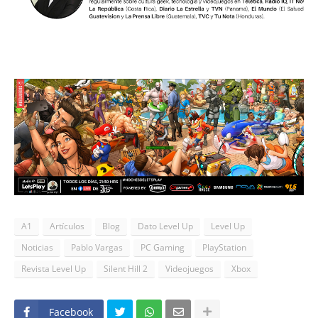
A1
Artículos
Blog
Dato Level Up
Level Up
Noticias
Pablo Vargas
PC Gaming
PlayStation
Revista Level Up
Silent Hill 2
Videojuegos
Xbox
Facebook