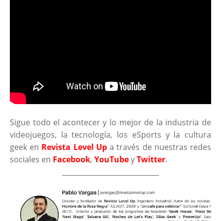
Sigue todo el acontecer y lo mejor de la industria de
videojuegos, la tecnología, los eSports y la cultura
geek en
Revista Level Up
a través de nuestras redes
sociales en
Facebook
,
YouTube
y
Twitter
.
____________________________