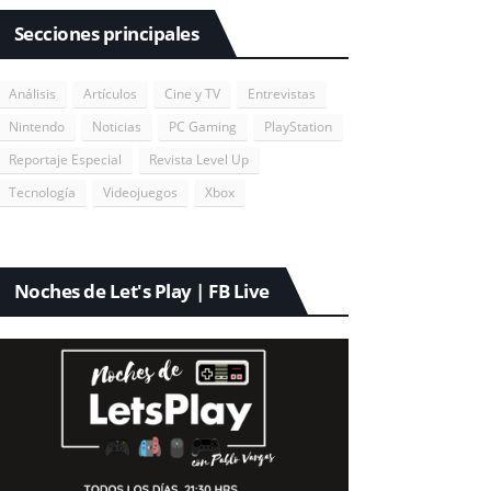
Secciones principales
Análisis
Artículos
Cine y TV
Entrevistas
Nintendo
Noticias
PC Gaming
PlayStation
Reportaje Especial
Revista Level Up
Tecnología
Videojuegos
Xbox
Noches de Let's Play | FB Live