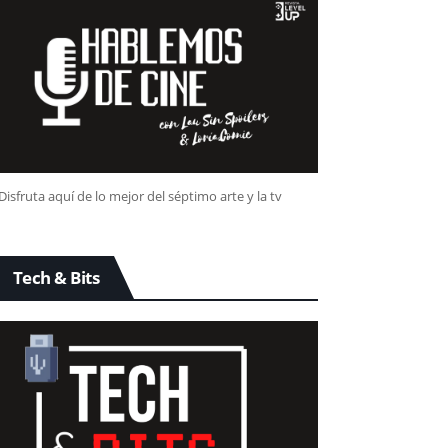
Disfruta aquí de lo mejor del séptimo arte y la tv
Tech & Bits