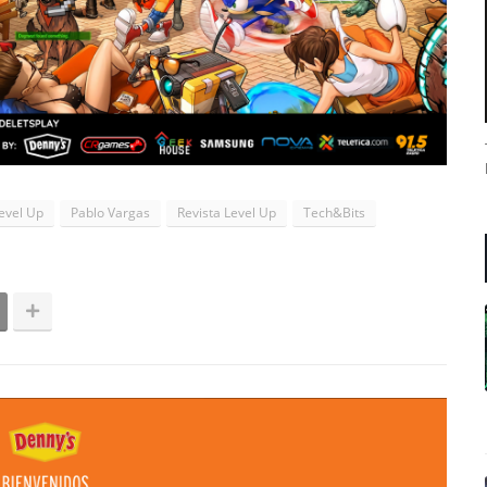
evel Up
Pablo Vargas
Revista Level Up
Tech&Bits