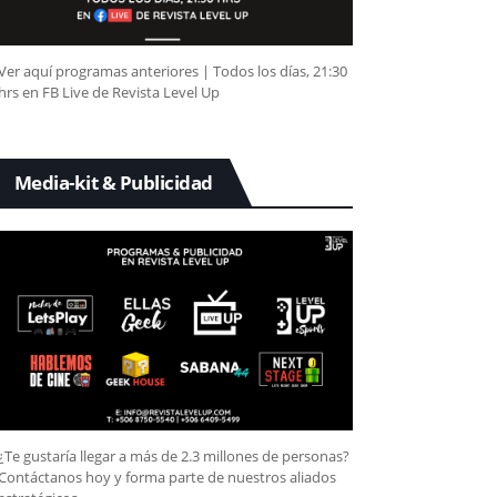
Ver aquí programas anteriores | Todos los días, 21:30
hrs en FB Live de Revista Level Up
Media-kit & Publicidad
¿Te gustaría llegar a más de 2.3 millones de personas?
Contáctanos hoy y forma parte de nuestros aliados