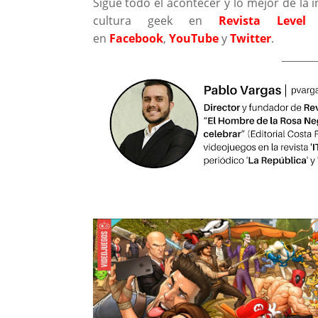
Sigue todo el acontecer y lo mejor de la i
cultura geek en
Revista Level
en
Facebook
,
YouTube
y
Twitter
.
_______