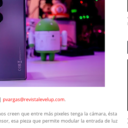
 |
pvargas@revistalevelup.com
.
s creen que entre más pixeles tenga la cámara, ésta
ensor, esa pieza que permite modular la entrada de luz