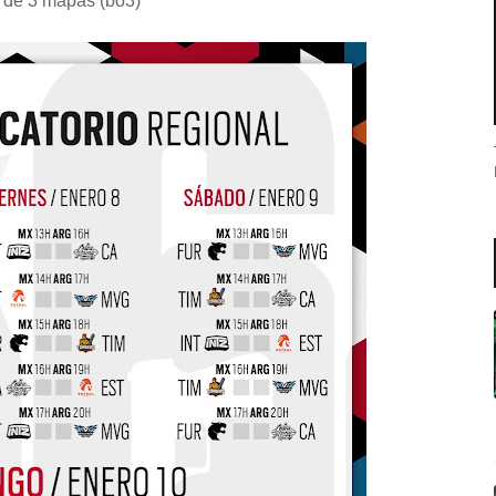
or de 3 mapas (bo3)