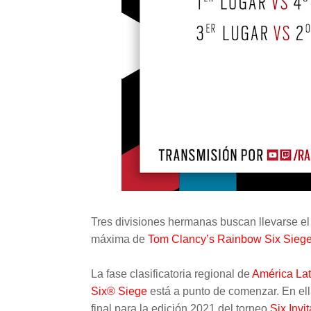
Tres divisiones hermanas buscan llevarse el u
máxima de
Tom Clancy’s Rainbow Six Sieg
La fase clasificatoria regional de
América Lat
Six® Siege
está a punto de comenzar. En ell
final para la edición 2021 del torneo
Six Invit