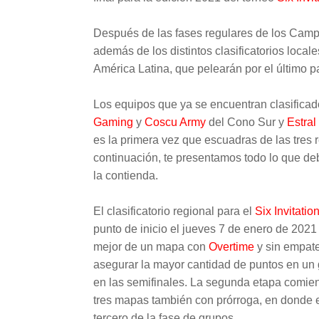
Después de las fases regulares de los Cam
además de los distintos clasificatorios local
América Latina, que pelearán por el último p
Los equipos que ya se encuentran clasificad
Gaming
y
Coscu Army
del Cono Sur y
Estral
es la primera vez que escuadras de las tres r
continuación, te presentamos todo lo que d
la contienda.
El clasificatorio regional para el
Six Invitatio
punto de inicio el jueves 7 de enero de 202
mejor de un mapa con
Overtime
y sin empate
asegurar la mayor cantidad de puntos en un 
en las semifinales. La segunda etapa comienz
tres mapas también con prórroga, en donde el
tercero de la fase de grupos.