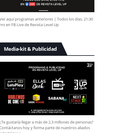
Ver aquí programas anteriores | Todos los días, 21:30
hrs en FB Live de Revista Level Up
Media-kit & Publicidad
¿Te gustaría llegar a más de 2.3 millones de personas?
Contáctanos hoy y forma parte de nuestros aliados