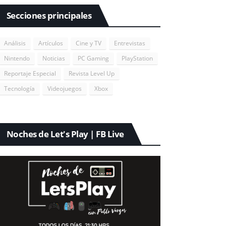
Secciones principales
Análisis
Artículos
Cine y TV
Entrevistas
Nintendo
Noticias
PC Gaming
PlayStation
Reportaje Especial
Revista Level Up
Tecnología
Videojuegos
Xbox
Noches de Let's Play | FB Live