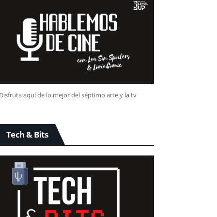
Disfruta aquí de lo mejor del séptimo arte y la tv
Tech & Bits