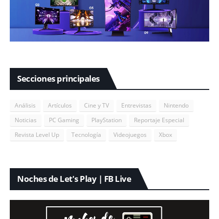
Secciones principales
Análisis
Artículos
Cine y TV
Entrevistas
Nintendo
Noticias
PC Gaming
PlayStation
Reportaje Especial
Revista Level Up
Tecnología
Videojuegos
Xbox
Noches de Let's Play | FB Live