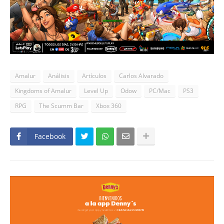
Amalur
Análisis
Artículos
Carlos Alvarado
Kingdoms of Amalur
Level Up
Odow
PC/Mac
PS3
RPG
The Scumm Bar
Xbox 360
Facebook